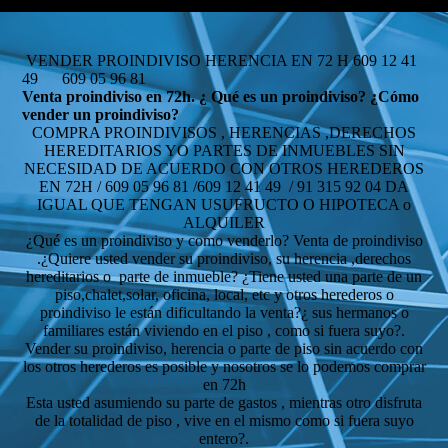
VENDER PROINDIVISO HERENCIA EN 72 H 609 12 41
49 609 05 96 81
Venta proindiviso en 72h. ¿ Qué es un proindiviso? ¿Cómo
vender un proindiviso?
COMPRA PROINDIVISOS , HERENCIAS ,DERECHOS
HEREDITARIOS YO PARTES DE INMUEBLES SIN
NECESIDAD DE ACUERDO CON OTROS HEREDEROS
EN 72H / 609 05 96 81 /609 12 41 49 / 91 315 92 04 DA
IGUAL QUE TENGAN USUFRUCTO O HIPOTECA o
ALQUILER
¿Qué es un proindiviso y como venderlo? Venta de proindiviso
.¿Quiere usted vender su proindiviso, su herencia ,derechos
hereditarios o parte de inmueble? ¿Tiene usted una parte de un
piso,chalet,solar, oficina, local, etc y otros herederos o
proindiviso le están dificultando la venta?¿ sus hermanos o
familiares están viviendo en el piso , como si fuera suyo?.
Vender su proindiviso, herencia o parte de piso sin acuerdo con
los otros herederos es posible y nosotros se lo podemos comprar
en 72h
Esta usted asumiendo su parte de gastos , mientras otro disfruta
de la totalidad de piso , vive en el mismo como si fuera suyo
entero?.