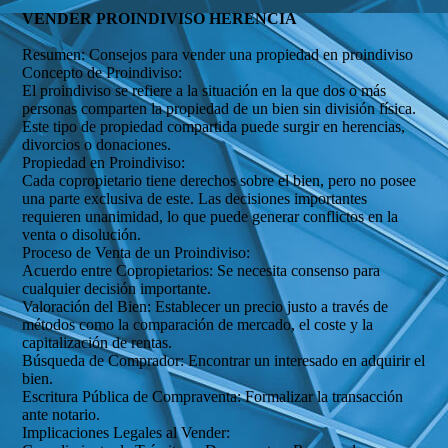
VENDER PROINDIVISO HERENCIA
Resumen: Consejos para vender una propiedad en proindiviso
Concepto de Proindiviso:
El proindiviso se refiere a la situación en la que dos o más
personas comparten la propiedad de un bien sin división física.
Este tipo de propiedad compartida puede surgir en herencias,
divorcios o donaciones.
Propiedad en Proindiviso:
Cada copropietario tiene derechos sobre el bien, pero no posee
una parte exclusiva de este. Las decisiones importantes
requieren unanimidad, lo que puede generar conflictos en la
venta o disolución.
Proceso de Venta de un Proindiviso:
Acuerdo entre Copropietarios: Se necesita consenso para
cualquier decisión importante.
Valoración del Bien: Establecer un precio justo a través de
métodos como la comparación de mercado, el coste y la
capitalización de rentas.
Búsqueda de Comprador: Encontrar un interesado en adquirir el
bien.
Escritura Pública de Compraventa: Formalizar la transacción
ante notario.
Implicaciones Legales al Vender: