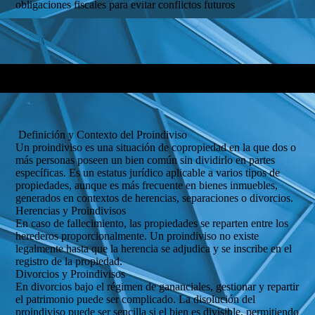
obligaciones fiscales para evitar conflictos futuros
Definición y Contexto del Proindiviso
Un proindiviso es una situación de copropiedad en la que dos o
más personas poseen un bien común sin dividirlo en partes
específicas. Es un estatus jurídico aplicable a varios tipos de
propiedades, aunque es más frecuente en bienes inmuebles,
generados en contextos de herencias, separaciones o divorcios.
Herencias y Proindivisos
En caso de fallecimiento, las propiedades se reparten entre los
herederos proporcionalmente. Un proindiviso no existe
legalmente hasta que la herencia se adjudica y se inscribe en el
registro de la propiedad.
Divorcios y Proindivisos
En divorcios bajo el régimen de gananciales, gestionar y repartir
el patrimonio puede ser complicado. La disolución del
proindiviso puede ser sencilla si el bien es divisible, permitiendo