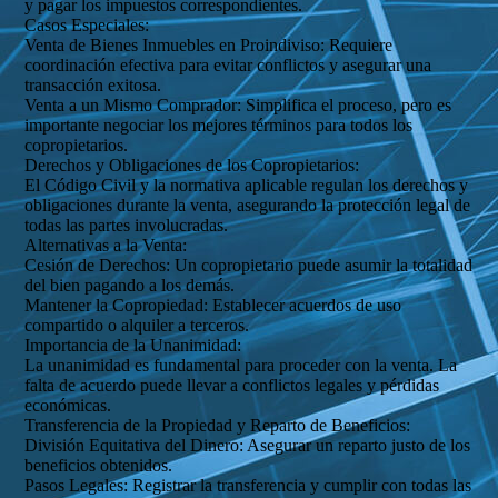
y pagar los impuestos correspondientes.
Casos Especiales:
Venta de Bienes Inmuebles en Proindiviso: Requiere
coordinación efectiva para evitar conflictos y asegurar una
transacción exitosa.
Venta a un Mismo Comprador: Simplifica el proceso, pero es
importante negociar los mejores términos para todos los
copropietarios.
Derechos y Obligaciones de los Copropietarios:
El Código Civil y la normativa aplicable regulan los derechos y
obligaciones durante la venta, asegurando la protección legal de
todas las partes involucradas.
Alternativas a la Venta:
Cesión de Derechos: Un copropietario puede asumir la totalidad
del bien pagando a los demás.
Mantener la Copropiedad: Establecer acuerdos de uso
compartido o alquiler a terceros.
Importancia de la Unanimidad:
La unanimidad es fundamental para proceder con la venta. La
falta de acuerdo puede llevar a conflictos legales y pérdidas
económicas.
Transferencia de la Propiedad y Reparto de Beneficios:
División Equitativa del Dinero: Asegurar un reparto justo de los
beneficios obtenidos.
Pasos Legales: Registrar la transferencia y cumplir con todas las