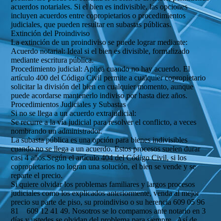
acuerdos notariales. Si el bien es indivisible, las opciones
incluyen acuerdos entre copropietarios o procedimientos
judiciales, que pueden resultar en subastas públicas.
Extinción del Proindiviso
La extinción de un proindiviso se puede lograr mediante:
Acuerdo notarial: Ideal si el bien es divisible, formalizado
mediante escritura pública.
Procedimiento judicial: Aplica cuando no hay acuerdo. El
artículo 400 del Código Civil permite a cualquier copropietario
solicitar la división del bien en cualquier momento, aunque
puede acordarse mantenerlo indiviso por hasta diez años.
Procedimientos Judiciales y Subastas
Si no se llega a un acuerdo extrajudicial:
Se recurre a la vía judicial para resolver el conflicto, a veces
nombrando un administrador.
La subasta pública es una opción para bienes indivisibles
cuando no se llega a un acuerdo. Estos procesos suelen durar
casi 4 años.Según el artículo 404 del Código Civil, si los
copropietarios no logran una solución, el bien se vende y se
reparte el precio.
Si quiere olvidar los problemas familiares y largos procesos
judiciales como los explicados anteriormente, venda al mejor
precio su parte de piso, su proindiviso o su herencia 609 05 96
81 609 12 41 49. Nosotros se lo compamos ante notario en 3
días y ustedes se olvidan del problema para siempre . Así de