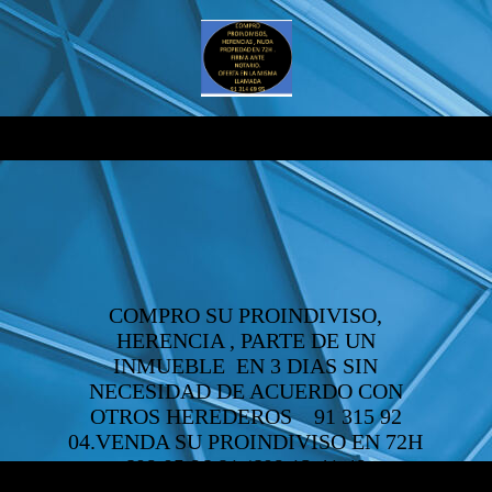
COMPRO SU PROINDIVISO,
HERENCIA , PARTE DE UN
INMUEBLE EN 3 DIAS SIN
NECESIDAD DE ACUERDO CON
OTROS HEREDEROS 91 315 92
04.VENDA SU PROINDIVISO EN 72H
609 05 96 81 /609 12 41 49