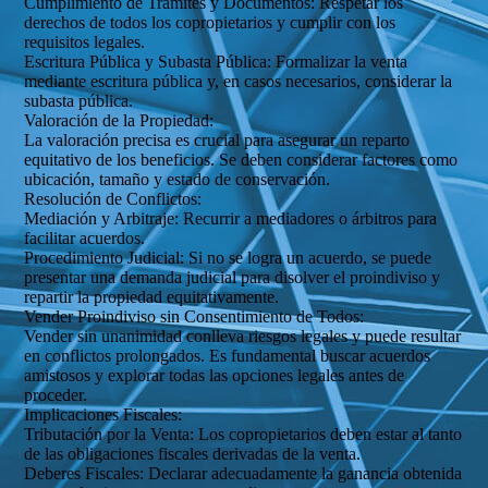
Cumplimiento de Trámites y Documentos: Respetar los
derechos de todos los copropietarios y cumplir con los
requisitos legales.
Escritura Pública y Subasta Pública: Formalizar la venta
mediante escritura pública y, en casos necesarios, considerar la
subasta pública.
Valoración de la Propiedad:
La valoración precisa es crucial para asegurar un reparto
equitativo de los beneficios. Se deben considerar factores como
ubicación, tamaño y estado de conservación.
Resolución de Conflictos:
Mediación y Arbitraje: Recurrir a mediadores o árbitros para
facilitar acuerdos.
Procedimiento Judicial: Si no se logra un acuerdo, se puede
presentar una demanda judicial para disolver el proindiviso y
repartir la propiedad equitativamente.
Vender Proindiviso sin Consentimiento de Todos:
Vender sin unanimidad conlleva riesgos legales y puede resultar
en conflictos prolongados. Es fundamental buscar acuerdos
amistosos y explorar todas las opciones legales antes de
proceder.
Implicaciones Fiscales:
Tributación por la Venta: Los copropietarios deben estar al tanto
de las obligaciones fiscales derivadas de la venta.
Deberes Fiscales: Declarar adecuadamente la ganancia obtenida