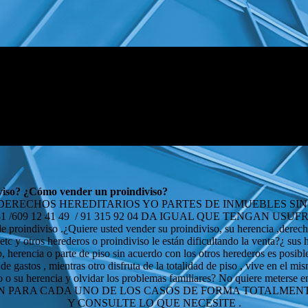
iviso? ¿Cómo vender un proindiviso?
,DERECHOS HEREDITARIOS YO PARTES DE INMUEBLES S
81 /609 12 41 49 / 91 315 92 04 DA IGUAL QUE TENGAN U
 proindiviso .¿Quiere usted vender su proindiviso, su herencia ,derech
, etc y otros herederos o proindiviso le están dificultando la venta?¿ sus
, herencia o parte de piso sin acuerdo con los otros herederos es posi
e gastos , mientras otro disfruta de la totalidad de piso , vive en el m
 o su herencia y olvidar los problemas familiares? No quiere meterse en
CACION PARA CADA UNO DE LOS CASOS DE FORMA TOTALME
Y CONSULTE LO QUE NECESITE .