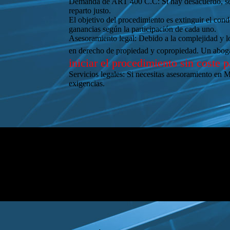
Demanda de ART 400 C.C: Si hay desacuerdo, se pu
reparto justo.
El objetivo del procedimiento es extinguir el cond
ganancias según la participación de cada uno.
Asesoramiento legal: Debido a la complejidad y l
en derecho de propiedad y copropiedad. Un abogado
iniciar el procedimiento sin coste 
Servicios legales: Si necesitas asesoramiento en 
exigencias.