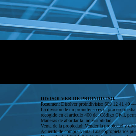
DIVISOLVER DE PROINDIVISO.
Resumen: Disolver proindivisiso 609 12 41 49 --
La división de un proindiviso es el proceso media
recogido en el artículo 400 del Código Civil, perm
Maneras de abordar la indivisibilidad:
Venta de la propiedad: Vender la propiedad y divid
Acuerdo de compra-venta: Los copropietarios pued