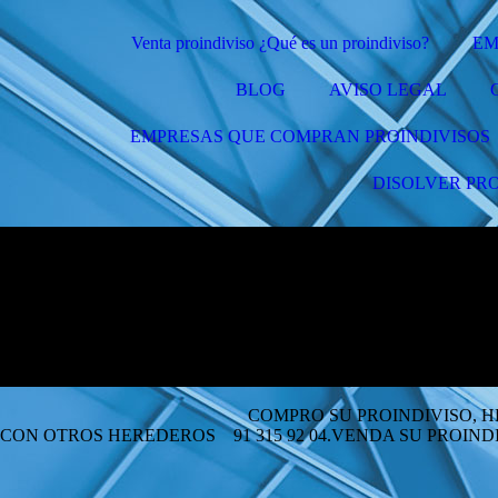
Venta proindiviso ¿Qué es un proindiviso?
EM
BLOG
AVISO LEGAL
EMPRESAS QUE COMPRAN PROINDIVISOS
DISOLVER PRO
VISO, HERENCIA , PARTE D
N OTROS HEREDEROS 91 315 92 04.VENDA SU PROINDIVISO 