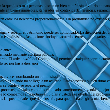
 la que dos o más personas poseen un bien común sin dividirlo en partes 
nte en bienes inmuebles, generados en contextos de herencias, separaci
rten entre los herederos proporcionalmente. Un proindiviso no existe leg
onar y repartir el patrimonio puede ser complicado. La disolución del pro
ien es indivisible, las opciones incluyen acuerdos entre copropietarios 
diante:
rmalizado mediante escritura pública.
do. El artículo 400 del Código Civil permite a cualquier copropietario s
viso por hasta diez años.
icto, a veces nombrando un administrador.
visibles cuando no se llega a un acuerdo. Estos procesos suelen durar ca
en se vende y se reparte el precio.
s procesos judiciales como los explicados anteriormente, venda al mejor 
lo compamos ante notario en 3 días y ustedes se olvidan del problema p
las posibilidades que tiene usted , para que pueda elegir la más benefi