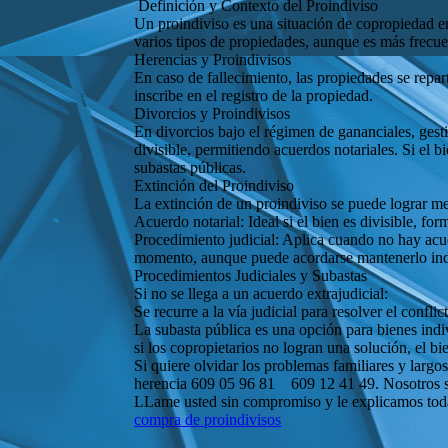
Definición y Contexto del Proindiviso
Un proindiviso es una situación de copropiedad en
varios tipos de propiedades, aunque es más frecue
Herencias y Proindivisos
En caso de fallecimiento, las propiedades se repa
inscribe en el registro de la propiedad.
Divorcios y Proindivisos
En divorcios bajo el régimen de gananciales, gesti
divisible, permitiendo acuerdos notariales. Si el b
subastas públicas.
Extinción del Proindiviso
La extinción de un proindiviso se puede lograr me
Acuerdo notarial: Ideal si el bien es divisible, fo
Procedimiento judicial: Aplica cuando no hay acuer
momento, aunque puede acordarse mantenerlo indi
Procedimientos Judiciales y Subastas
Si no se llega a un acuerdo extrajudicial:
Se recurre a la vía judicial para resolver el confl
La subasta pública es una opción para bienes indi
si los copropietarios no logran una solución, el bi
Si quiere olvidar los problemas familiares y largo
herencia 609 05 96 81 609 12 41 49. Nosotros se 
LLame usted sin compromiso y le explicamos todas 
compra de proindivisos