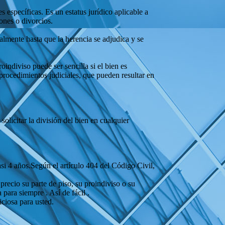
específicas. Es un estatus jurídico aplicable a
ones o divorcios.
almente hasta que la herencia se adjudica y se
indiviso puede ser sencilla si el bien es
o procedimientos judiciales, que pueden resultar en
olicitar la división del bien en cualquier
si 4 años.Según el artículo 404 del Código Civil,
precio su parte de piso, su proindiviso o su
ara siempre . Así de fácil .
ciosa para usted.