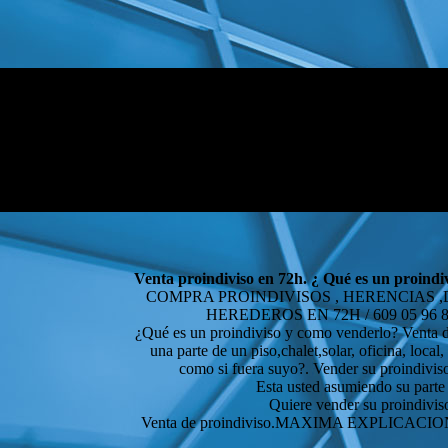
Venta proindiviso en 72h. ¿ Qué es un proind
COMPRA PROINDIVISOS , HERENCIAS 
HEREDEROS EN 72H / 609 05 96 
¿Qué es un proindiviso y como venderlo? Venta de
una parte de un piso,chalet,solar, oficina, local
como si fuera suyo?. Vender su proindiviso
Esta usted asumiendo su parte d
Quiere vender su proindiviso
Venta de proindiviso.MAXIMA EXPLI