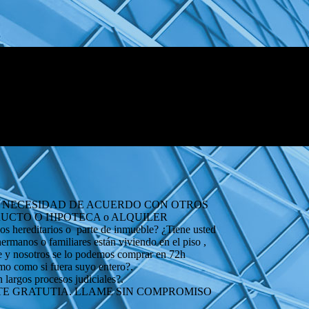
IN NECESIDAD DE ACUERDO CON OTROS
SUFRUCTO O HIPOTECA o ALQUILER
os hereditarios o parte de inmueble? ¿Tiene usted
 hermanos o familiares están viviendo en el piso ,
ble y nosotros se lo podemos comprar en 72h
ismo como si fuera suyo entero?.
 largos procesos judiciales?.
NTE GRATUTIA. LLAME SIN COMPROMISO