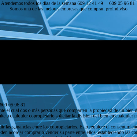
Atendemos todos los días de la semana 609 12 41 49 609 05 96 81
Somos una de las mejores empresas que compran proindiviso
-609 05 96 81
nte el cual dos o más personas que comparten la propiedad de un bien d
ite a cualquier copropietario solicitar la división del bien en cualquier
ir las ganancias entre los copropietarios. Esto requiere el consentimien
en acordar comprar o vender su parte entre ellos, estableciendo las co