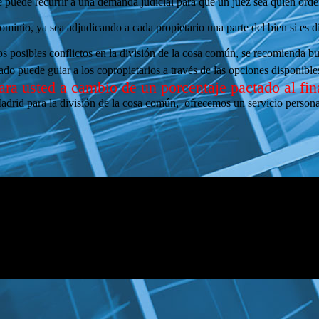
ede recurrir a una demanda judicial para que un juez sea quien orden
ominio, ya sea adjudicando a cada propietario una parte del bien si es di
os posibles conflictos en la división de la cosa común, se recomienda 
 puede guiar a los copropietarios a través de las opciones disponibles
para usted a cambio de un porcentaje pactado al fin
Madrid para la división de la cosa común, ofrecemos un servicio persona