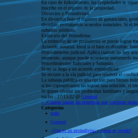
En caso de fallecimiento, las propiedades se repa
inscribe en el registro de la propiedad.
Divorcios y Proindivisos
En divorcios bajo el régimen de gananciales, gesti
divisible, permitiendo acuerdos notariales. Si el b
subastas públicas.
Extinción del Proindiviso
La extinción de un proindiviso se puede lograr me
Acuerdo notarial: Ideal si el bien es divisible, fo
Procedimiento judicial: Aplica cuando no hay acuer
momento, aunque puede acordarse mantenerlo indi
Procedimientos Judiciales y Subastas
Si no se llega a un acuerdo extrajudicial:
Se recurre a la vía judicial para resolver el confl
La subasta pública es una opción para bienes indi
si los copropietarios no logran una solución, el bi
Si quiere olvidar los problemas familiares y larg
nacho - 17:15:22 @
General
« ¿Cuanto pagan las empresas que compran proin
Categorías
todo
General
¿Que es un proindiviso y como se vende?