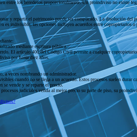
rten entre los herederos proporcionalmente. Un proindiviso no existe leg
onar y repartir el patrimonio puede ser complicado. La disolución del pro
ien es indivisible, las opciones incluyen acuerdos entre copropietarios 
diante:
rmalizado mediante escritura pública.
do. El artículo 400 del Código Civil permite a cualquier copropietario s
viso por hasta diez años.
icto, a veces nombrando un administrador.
visibles cuando no se llega a un acuerdo. Estos procesos suelen durar ca
en se vende y se reparte el precio.
os procesos judiciales venda al mejor precio su parte de piso, su proin
divisos?