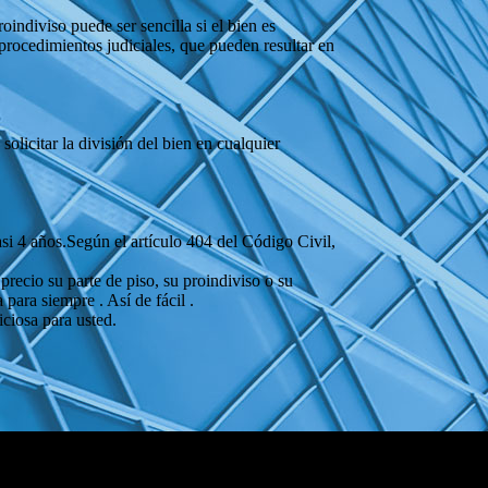
indiviso puede ser sencilla si el bien es
o procedimientos judiciales, que pueden resultar en
olicitar la división del bien en cualquier
si 4 años.Según el artículo 404 del Código Civil,
precio su parte de piso, su proindiviso o su
ara siempre . Así de fácil .
ciosa para usted.