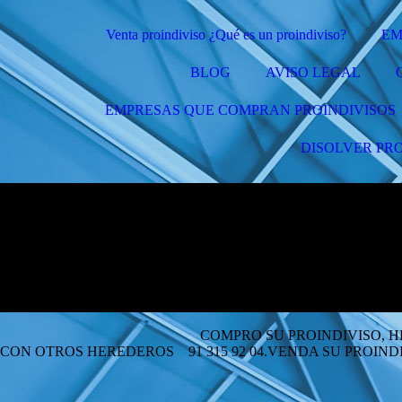
Venta proindiviso ¿Qué es un proindiviso?
EM
BLOG
AVISO LEGAL
EMPRESAS QUE COMPRAN PROINDIVISOS
DISOLVER PRO
VISO, HERENCIA , PARTE D
N OTROS HEREDEROS 91 315 92 04.VENDA SU PROINDIVISO 