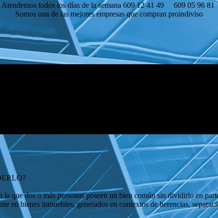
Atendemos todos los días de la semana 609 12 41 49 609 05 96 81
Somos una de las mejores empresas que compran proindiviso
DERLO?
 la que dos o más personas poseen un bien común sin dividirlo en partes 
nte en bienes inmuebles, generados en contextos de herencias, separaci