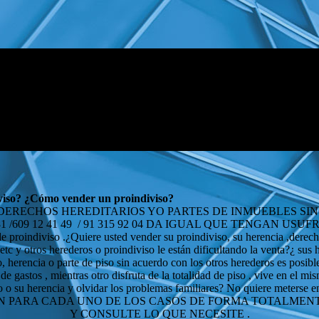
iviso? ¿Cómo vender un proindiviso?
,DERECHOS HEREDITARIOS YO PARTES DE INMUEBLES S
81 /609 12 41 49 / 91 315 92 04 DA IGUAL QUE TENGAN U
 proindiviso .¿Quiere usted vender su proindiviso, su herencia ,derech
, etc y otros herederos o proindiviso le están dificultando la venta?¿ sus
, herencia o parte de piso sin acuerdo con los otros herederos es posi
e gastos , mientras otro disfruta de la totalidad de piso , vive en el m
 o su herencia y olvidar los problemas familiares? No quiere meterse en
CACION PARA CADA UNO DE LOS CASOS DE FORMA TOTALME
Y CONSULTE LO QUE NECESITE .