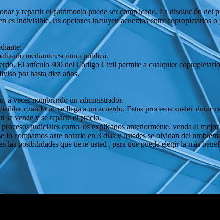
onar y repartir el patrimonio puede ser complicado. La disolución del pro
ien es indivisible, las opciones incluyen acuerdos entre copropietarios 
diante:
rmalizado mediante escritura pública.
do. El artículo 400 del Código Civil permite a cualquier copropietario s
viso por hasta diez años.
icto, a veces nombrando un administrador.
visibles cuando no se llega a un acuerdo. Estos procesos suelen durar ca
en se vende y se reparte el precio.
s procesos judiciales como los explicados anteriormente, venda al mejor 
lo compamos ante notario en 3 días y ustedes se olvidan del problema p
las posibilidades que tiene usted , para que pueda elegir la más benefi