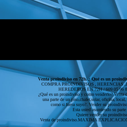
Venta proindiviso en 72h. ¿ Qué es un proind
COMPRA PROINDIVISOS , HERENCIAS 
HEREDEROS EN 72H / 609 05 96 
¿Qué es un proindiviso y como venderlo? Venta de
una parte de un piso,chalet,solar, oficina, local
como si fuera suyo?. Vender su proindiviso
Esta usted asumiendo su parte d
Quiere vender su proindiviso
Venta de proindiviso.MAXIMA EXPLI