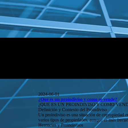
2024-06-01
¿Que es un proindiviso y como se vende?
¿QUE ES UN PROINDIVISO Y COMO VEN
Definición y Contexto del Proindiviso
Un proindiviso es una situación de copropiedad en
varios tipos de propiedades, aunque es más frecue
Herencias y Proindivisos