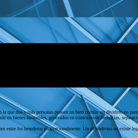
 la que dos o más personas poseen un bien común sin dividirlo en partes 
nte en bienes inmuebles, generados en contextos de herencias, separaci
rten entre los herederos proporcionalmente. Un proindiviso no existe leg