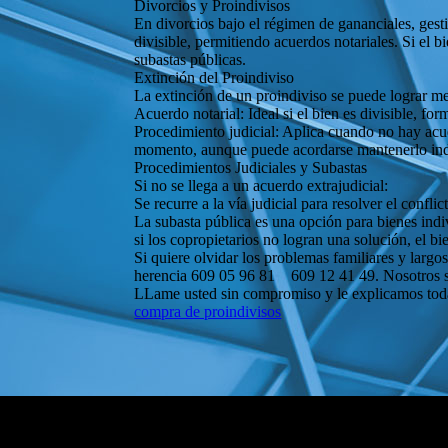
Divorcios y Proindivisos
En divorcios bajo el régimen de gananciales, gesti
divisible, permitiendo acuerdos notariales. Si el b
subastas públicas.
Extinción del Proindiviso
La extinción de un proindiviso se puede lograr me
Acuerdo notarial: Ideal si el bien es divisible, fo
Procedimiento judicial: Aplica cuando no hay acuer
momento, aunque puede acordarse mantenerlo indi
Procedimientos Judiciales y Subastas
Si no se llega a un acuerdo extrajudicial:
Se recurre a la vía judicial para resolver el confl
La subasta pública es una opción para bienes indi
si los copropietarios no logran una solución, el bi
Si quiere olvidar los problemas familiares y largo
herencia 609 05 96 81 609 12 41 49. Nosotros se 
LLame usted sin compromiso y le explicamos todas 
compra de proindivisos