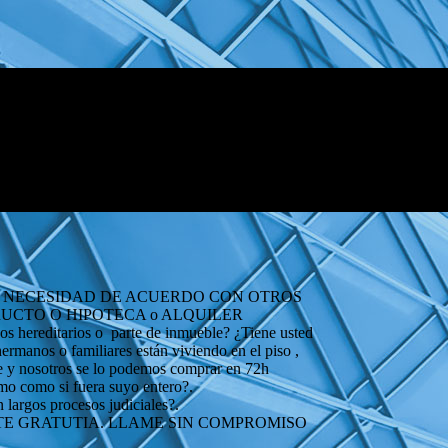
IN NECESIDAD DE ACUERDO CON OTROS
SUFRUCTO O HIPOTECA o ALQUILER
os hereditarios o parte de inmueble? ¿Tiene usted
 hermanos o familiares están viviendo en el piso ,
ble y nosotros se lo podemos comprar en 72h
ismo como si fuera suyo entero?.
 largos procesos judiciales?.
NTE GRATUTIA. LLAME SIN COMPROMISO