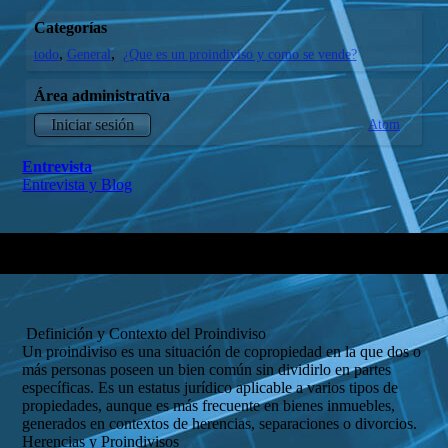
Categorías
todo
General
¿Que es un proindiviso y como se vende?
Área administrativa
Atom
Iniciar sesión
Entrevista
Entrevista y Blog
Definición y Contexto del Proindiviso
Un proindiviso es una situación de copropiedad en la que dos o
más personas poseen un bien común sin dividirlo en partes
específicas. Es un estatus jurídico aplicable a varios tipos de
propiedades, aunque es más frecuente en bienes inmuebles,
generados en contextos de herencias, separaciones o divorcios.
Herencias y Proindivisos