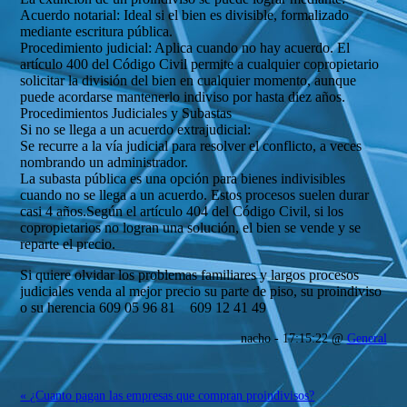
Acuerdo notarial: Ideal si el bien es divisible, formalizado
mediante escritura pública.
Procedimiento judicial: Aplica cuando no hay acuerdo. El
artículo 400 del Código Civil permite a cualquier copropietario
solicitar la división del bien en cualquier momento, aunque
puede acordarse mantenerlo indiviso por hasta diez años.
Procedimientos Judiciales y Subastas
Si no se llega a un acuerdo extrajudicial:
Se recurre a la vía judicial para resolver el conflicto, a veces
nombrando un administrador.
La subasta pública es una opción para bienes indivisibles
cuando no se llega a un acuerdo. Estos procesos suelen durar
casi 4 años.Según el artículo 404 del Código Civil, si los
copropietarios no logran una solución, el bien se vende y se
reparte el precio.
Si quiere olvidar los problemas familiares y largos procesos
judiciales venda al mejor precio su parte de piso, su proindiviso
o su herencia 609 05 96 81 609 12 41 49
nacho - 17:15:22 @
General
« ¿Cuanto pagan las empresas que compran proindivisos?