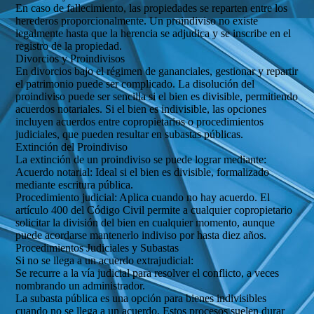
En caso de fallecimiento, las propiedades se reparten entre los
herederos proporcionalmente. Un proindiviso no existe
legalmente hasta que la herencia se adjudica y se inscribe en el
registro de la propiedad.
Divorcios y Proindivisos
En divorcios bajo el régimen de gananciales, gestionar y repartir
el patrimonio puede ser complicado. La disolución del
proindiviso puede ser sencilla si el bien es divisible, permitiendo
acuerdos notariales. Si el bien es indivisible, las opciones
incluyen acuerdos entre copropietarios o procedimientos
judiciales, que pueden resultar en subastas públicas.
Extinción del Proindiviso
La extinción de un proindiviso se puede lograr mediante:
Acuerdo notarial: Ideal si el bien es divisible, formalizado
mediante escritura pública.
Procedimiento judicial: Aplica cuando no hay acuerdo. El
artículo 400 del Código Civil permite a cualquier copropietario
solicitar la división del bien en cualquier momento, aunque
puede acordarse mantenerlo indiviso por hasta diez años.
Procedimientos Judiciales y Subastas
Si no se llega a un acuerdo extrajudicial:
Se recurre a la vía judicial para resolver el conflicto, a veces
nombrando un administrador.
La subasta pública es una opción para bienes indivisibles
cuando no se llega a un acuerdo. Estos procesos suelen durar