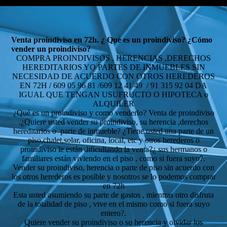
Venta proindiviso en 72h. ¿ Qué es un proindiviso? ¿Cómo
vender un proindiviso?
COMPRA PROINDIVISOS , HERENCIAS ,DERECHOS
HEREDITARIOS YO PARTES DE INMUEBLES SIN
NECESIDAD DE ACUERDO CON OTROS HEREDEROS
EN 72H / 609 05 96 81 /609 12 41 49 / 91 315 92 04 DA
IGUAL QUE TENGAN USUFRUCTO O HIPOTECA o
ALQUILER
¿Qué es un proindiviso y como venderlo? Venta de proindiviso
.¿Quiere usted vender su proindiviso, su herencia ,derechos
hereditarios o parte de inmueble? ¿Tiene usted una parte de un
piso,chalet,solar, oficina, local, etc y otros herederos o
proindiviso le están dificultando la venta?¿ sus hermanos o
familiares están viviendo en el piso , como si fuera suyo?.
Vender su proindiviso, herencia o parte de piso sin acuerdo con
los otros herederos es posible y nosotros se lo podemos comprar
en 72h
Esta usted asumiendo su parte de gastos , mientras otro disfruta
de la totalidad de piso , vive en el mismo como si fuera suyo
entero?.
Quiere vender su proindiviso o su herencia y olvidar los