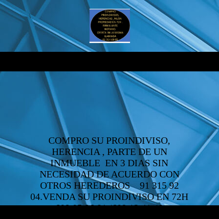
COMPRO SU PROINDIVISO,
HERENCIA , PARTE DE UN
INMUEBLE EN 3 DIAS SIN
NECESIDAD DE ACUERDO CON
OTROS HEREDEROS 91 315 92
04.VENDA SU PROINDIVISO EN 72H
609 05 96 81 /609 12 41 49