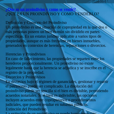
2024-06-01
¿Que es un proindiviso y como se vende?
¿QUE ES UN PROINDIVISO Y COMO VENDERLO?
Definición y Contexto del Proindiviso
Un proindiviso es una situación de copropiedad en la que dos o
más personas poseen un bien común sin dividirlo en partes
específicas. Es un estatus jurídico aplicable a varios tipos de
propiedades, aunque es más frecuente en bienes inmuebles,
generados en contextos de herencias, separaciones o divorcios.
Herencias y Proindivisos
En caso de fallecimiento, las propiedades se reparten entre los
herederos proporcionalmente. Un proindiviso no existe
legalmente hasta que la herencia se adjudica y se inscribe en el
registro de la propiedad.
Divorcios y Proindivisos
En divorcios bajo el régimen de gananciales, gestionar y repartir
el patrimonio puede ser complicado. La disolución del
proindiviso puede ser sencilla si el bien es divisible, permitiendo
acuerdos notariales. Si el bien es indivisible, las opciones
incluyen acuerdos entre copropietarios o procedimientos
judiciales, que pueden resultar en subastas públicas.
Extinción del Proindiviso
La extinción de un proindiviso se puede lograr mediante: