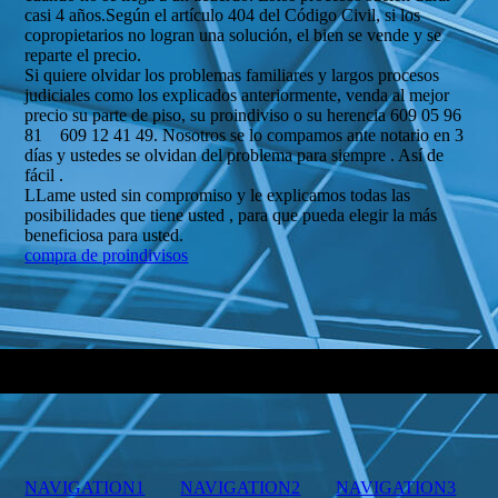
casi 4 años.Según el artículo 404 del Código Civil, si los
copropietarios no logran una solución, el bien se vende y se
reparte el precio.
Si quiere olvidar los problemas familiares y largos procesos
judiciales como los explicados anteriormente, venda al mejor
precio su parte de piso, su proindiviso o su herencia 609 05 96
81 609 12 41 49. Nosotros se lo compamos ante notario en 3
días y ustedes se olvidan del problema para siempre . Así de
fácil .
LLame usted sin compromiso y le explicamos todas las
posibilidades que tiene usted , para que pueda elegir la más
beneficiosa para usted.
compra de proindivisos
NAVIGATION1
NAVIGATION2
NAVIGATION3